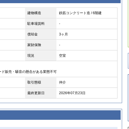
建物構造
鉄筋コンクリート造 / 6階建
駐車場賃料
-
償却金
3ヶ月
家財保険
-
現況
空室
ード販売・騒音の懸念がある業態不可
取引態様
仲介
最終更新日
2026年07月23日