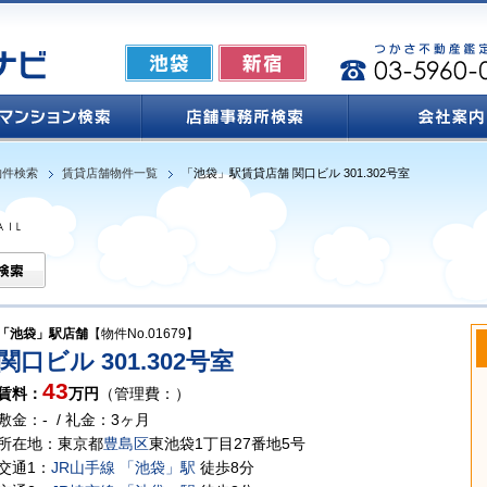
物件検索
賃貸店舗物件一覧
「池袋」駅賃貸店舗 関口ビル 301.302号室
「池袋」駅店舗
【物件No.01679】
関口ビル 301.302号室
43
賃料：
万円
（管理費：）
敷金：- / 礼金：3ヶ月
所在地：東京都
豊島区
東池袋1丁目27番地5号
交通1：
JR山手線
「池袋」駅
徒歩8分