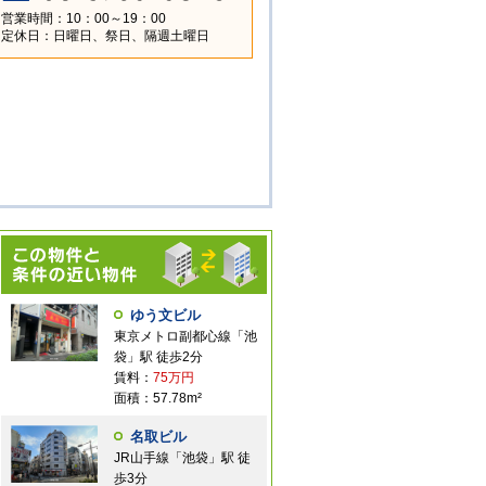
営業時間：10：00～19：00
定休日：日曜日、祭日、隔週土曜日
ゆう文ビル
東京メトロ副都心線「池
袋」駅 徒歩2分
賃料：
75万円
面積：57.78m²
名取ビル
JR山手線「池袋」駅 徒
歩3分