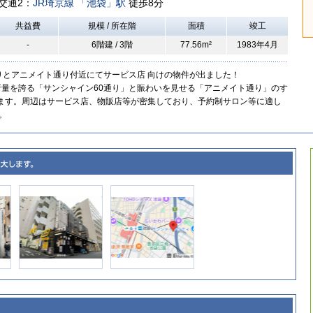
交通2：
JR埼京線
「池袋」駅
徒歩8分
共益費
規模 / 所在階
面積
竣工
-
6階建 / 3階
77.56m²
1983年4月
りとアニメイト通り付近にてサービス店 向けの物件が出ました！
行量を誇る「サンシャイン60通り」と賑わいを見せる「アニメイト通り」のす
ます。周辺はサービス店、物販店等が密集しており、予約制サロン等に適し
い。