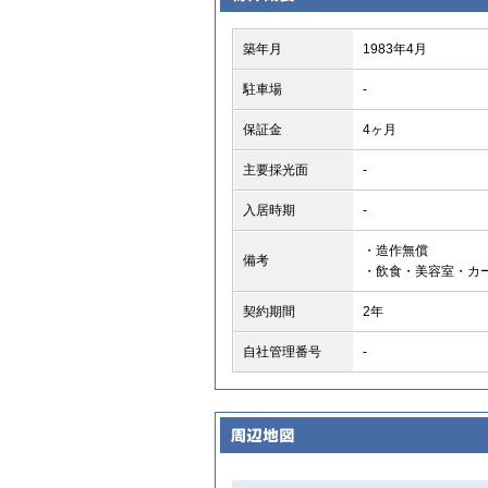
築年月
1983年4月
駐車場
-
保証金
4ヶ月
主要採光面
-
入居時期
-
・造作無償
備考
・飲食・美容室・カ
契約期間
2年
自社管理番号
-