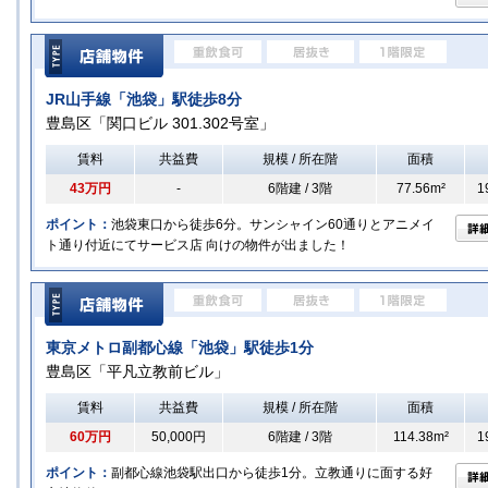
JR山手線「池袋」駅徒歩8分
豊島区「関口ビル 301.302号室」
賃料
共益費
規模 / 所在階
面積
43万円
-
6階建 / 3階
77.56m²
1
ポイント：
池袋東口から徒歩6分。サンシャイン60通りとアニメイ
ト通り付近にてサービス店 向けの物件が出ました！
東京メトロ副都心線「池袋」駅徒歩1分
豊島区「平凡立教前ビル」
賃料
共益費
規模 / 所在階
面積
60万円
50,000円
6階建 / 3階
114.38m²
1
ポイント：
副都心線池袋駅出口から徒歩1分。立教通りに面する好