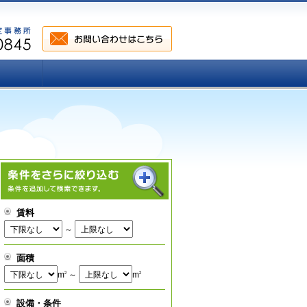
賃料
～
面積
m
～
m
2
2
設備・条件