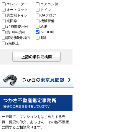
エレベーター
エアコン付
オートロック
トイレ
男女別トイレ
OAフロア
光回線
機械警備
24時間使用可
給湯
築10年以内
SOHO可
駅徒歩5分以内
1階
2階以上
一戸建て、マンションをはじめとする売
買・賃貸の仲介、あっせん、その他不動産
に関するご相談承ります。