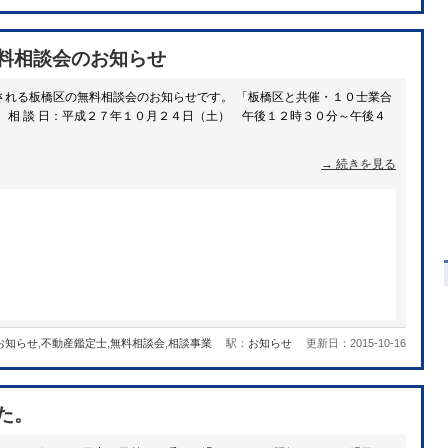
料相談会のお知らせ
される板橋区の無料相談会のお知らせです。 「板橋区と共催・１０士業合
 相 談 日：平成２７年１０月２４日（土） 午後１２時３０分～午後４
→ 続きを見る
お知らせ
,
不動産鑑定士
,
無料相談会
,
相談事業
駅：
お知らせ
更新日：2015-10-16
た。