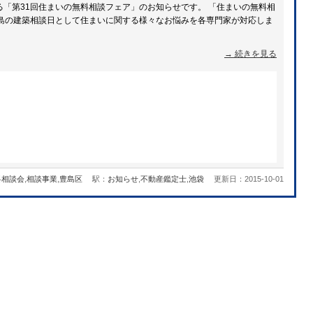
「第31回住まいの無料相談フェア」のお知らせです。 「住まいの無料相
豊島の建築相談日として住まいに関する様々なお悩みを各専門家が対応しま
→ 続きを見る
料相談会
,
相談事業
,
豊島区
駅：
お知らせ
,
不動産鑑定士
,
池袋
更新日：2015-10-01