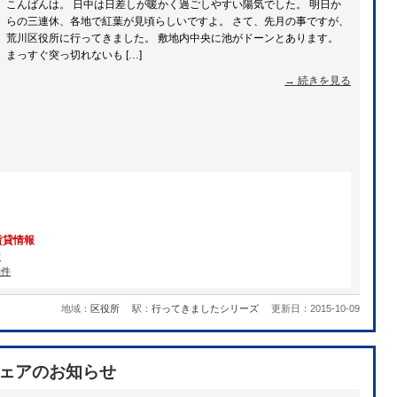
こんばんは。 日中は日差しが暖かく過ごしやすい陽気でした。 明日か
らの三連休、各地で紅葉が見頃らしいですよ。 さて、先月の事ですが、
荒川区役所に行ってきました。 敷地内中央に池がドーンとあります。
まっすぐ突っ切れないも […]
→ 続きを見る
賃貸情報
所
物件
地域：
区役所
駅：
行ってきましたシリーズ
更新日：2015-10-09
フェアのお知らせ