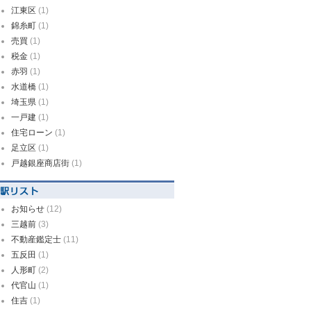
江東区
(1)
錦糸町
(1)
売買
(1)
税金
(1)
赤羽
(1)
水道橋
(1)
埼玉県
(1)
一戸建
(1)
住宅ローン
(1)
足立区
(1)
戸越銀座商店街
(1)
お知らせ
(12)
三越前
(3)
不動産鑑定士
(11)
五反田
(1)
人形町
(2)
代官山
(1)
住吉
(1)