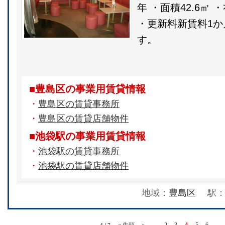
年 ・面積42.6㎡ 
・更新料新賃料1か
す。
■豊島区の事業用賃貸情報
・
豊島区の賃貸事務所
・
豊島区の賃貸店舗物件
■池袋駅の事業用賃貸情報
・
池袋駅の賃貸事務所
・
池袋駅の賃貸店舗物件
地域：
豊島区
駅
« 先頭
«
...
2
3
4
5
6
...
4 / 7