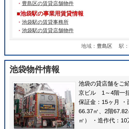
・
豊島区の賃貸店舗物件
■池袋駅の事業用賃貸情報
・
池袋駅の賃貸事務所
・
池袋駅の賃貸店舗物件
地域：
豊島区
駅
池袋物件情報
池袋の貸店舗をご紹
京ビル 1～4階一括
保証金：15ヶ月 ・面
66.37㎡、2階67.8
㎡） ・造作代：10万