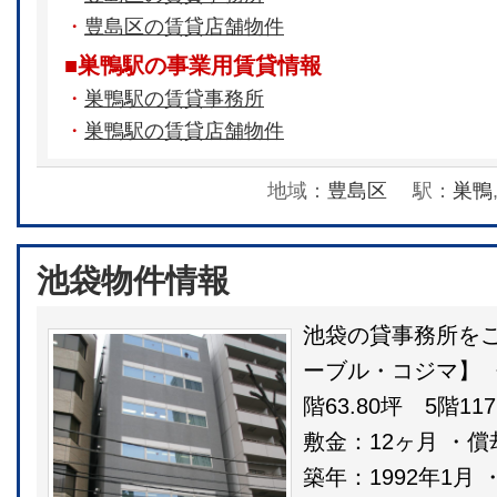
・
豊島区の賃貸店舗物件
■巣鴨駅の事業用賃貸情報
・
巣鴨駅の賃貸事務所
・
巣鴨駅の賃貸店舗物件
地域：
豊島区
駅：
巣鴨
池袋物件情報
池袋の貸事務所をご
ーブル・コジマ】 
階63.80坪 5階117
敷金：12ヶ月 ・償
築年：1992年1月 